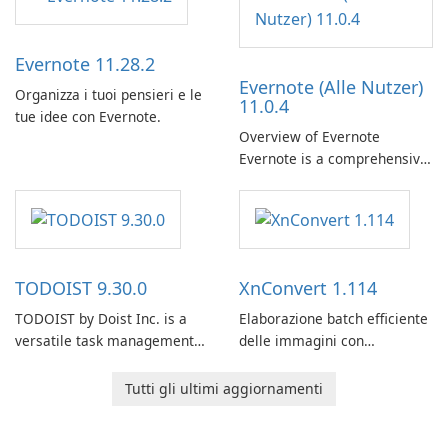
Evernote 11.28.2
Evernote (Alle Nutzer)
Organizza i tuoi pensieri e le
11.0.4
tue idee con Evernote.
Overview of Evernote
Evernote is a comprehensive
note-taking and organization
software designed to help
users capture, organize, and
access information across
multiple devices.
TODOIST 9.30.0
XnConvert 1.114
TODOIST by Doist Inc. is a
Elaborazione batch efficiente
versatile task management
delle immagini con
tool designed to help
XnConvert
individuals and teams
Tutti gli ultimi aggiornamenti
organize their work and
increase productivity.