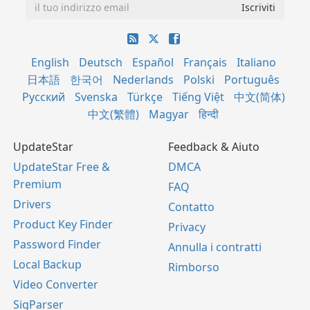
English
Deutsch
Español
Français
Italiano
日本語
한국어
Nederlands
Polski
Português
Русский
Svenska
Türkçe
Tiếng Việt
中文(简体)
中文(繁體)
Magyar
हिन्दी
UpdateStar
Feedback & Aiuto
UpdateStar Free &
DMCA
Premium
FAQ
Drivers
Contatto
Product Key Finder
Privacy
Password Finder
Annulla i contratti
Local Backup
Rimborso
Video Converter
SigParser