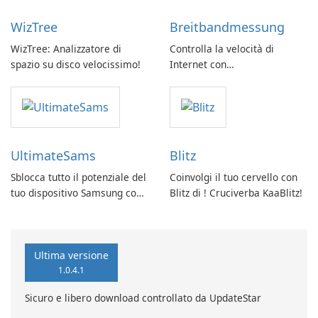
WizTree
Breitbandmessung
WizTree: Analizzatore di
Controlla la velocità di
spazio su disco velocissimo!
Internet con
Breitbandmessung by zafaco
GmbH!
UltimateSams
Blitz
Sblocca tutto il potenziale del
Coinvolgi il tuo cervello con
tuo dispositivo Samsung con
Blitz di ! Cruciverba KaaBlitz!
UltimateSams!
Ultima versione
1.0.4.1
Sicuro e libero download controllato da UpdateStar